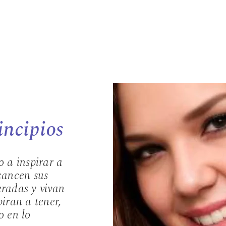
Cartera
incipios
o a inspirar a
cancen sus
radas y vivan
iran a tener,
o en lo