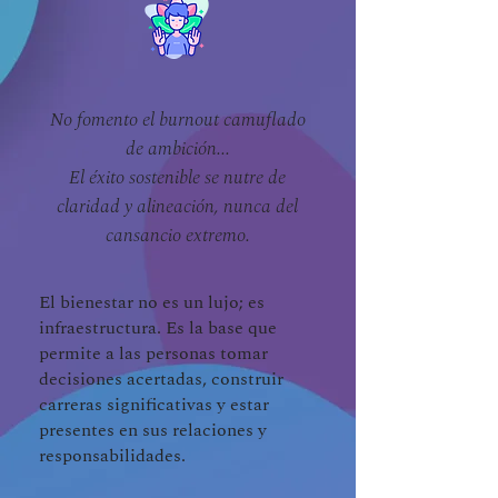
No fomento el burnout camuflado
de ambición...
El éxito sostenible se nutre de
claridad y alineación, nunca del
cansancio extremo.
El bienestar no es un lujo; es
infraestructura. Es la base que
permite a las personas tomar
decisiones acertadas, construir
carreras significativas y estar
presentes en sus relaciones y
responsabilidades.