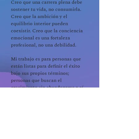
Creo que una carrera plena debe
sostener tu vida, no consumirla.
Creo que la ambición y el
equilibrio interior pueden
coexistir. Creo que la conciencia
emocional es una fortaleza
profesional, no una debilidad.
Mi trabajo es para personas que
están listas para definir el éxito
bajo sus propios términos;
personas que buscan el
crecimiento sin abandonarse a sí
mismas, logros sin perder la salud,
y un propósito que incluya tanto el
impacto como la sostenibilidad
personal.
No se trata de hacer más. Se trata
de vivir y trabajar de una manera